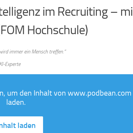
telligenz im Recruiting – mi
 (FOM Hochschule)
 wird immer ein Mensch treffen.“
KI-Experte
ton, um den Inhalt von www.podbean.com
laden.
nhalt laden