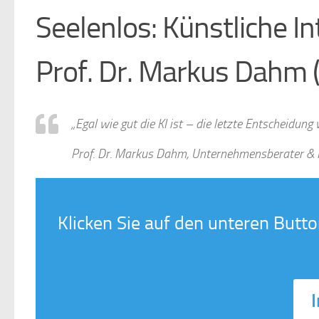
Seelenlos: Künstliche In
Prof. Dr. Markus Dahm
„Egal wie gut die KI ist – die letzte Entscheidung
Prof. Dr. Markus Dahm, Unternehmensberater & 
Klicken Sie auf den unteren But
I