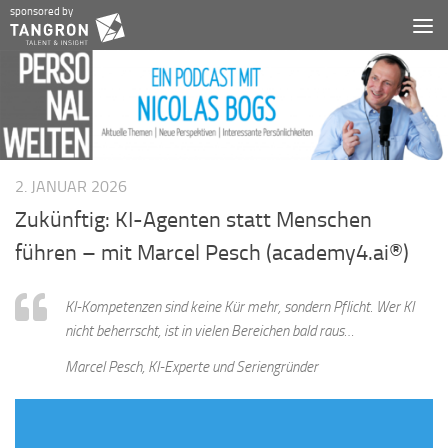
sponsored by
Zum Inhalt springen
2. JANUAR 2026
Zukünftig: KI-Agenten statt Menschen
führen – mit Marcel Pesch (academy4.ai®)
KI-Kompetenzen sind keine Kür mehr, sondern Pflicht. Wer KI
nicht beherrscht, ist in vielen Bereichen bald raus…
Marcel Pesch, KI-Experte und Seriengründer