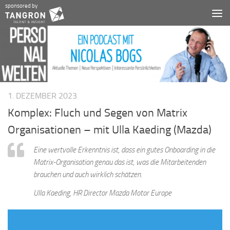
sponsored by
Zum Inhalt springen
1. DEZEMBER 2023
Komplex: Fluch und Segen von Matrix
Organisationen – mit Ulla Kaeding (Mazda)
Eine wertvolle Erkenntnis ist, dass ein gutes Onboarding in die
Matrix-Organisation genau das ist, was die Mitarbeitenden
brauchen und auch wirklich schätzen.
Ulla Kaeding, HR Director Mazda Motor Europe