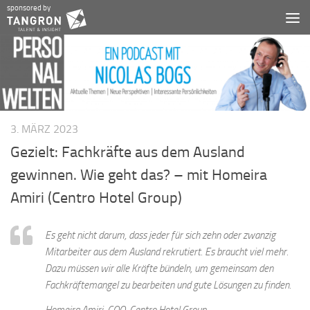
sponsored by
Zum Inhalt springen
3. MÄRZ 2023
Gezielt: Fachkräfte aus dem Ausland
gewinnen. Wie geht das? – mit Homeira
Amiri (Centro Hotel Group)
Es geht nicht darum, dass jeder für sich zehn oder zwanzig
Mitarbeiter aus dem Ausland rekrutiert. Es braucht viel mehr.
Dazu müssen wir alle Kräfte bündeln, um gemeinsam den
Fachkräftemangel zu bearbeiten und gute Lösungen zu finden.
Homeira Amiri, COO, Centro Hotel Group